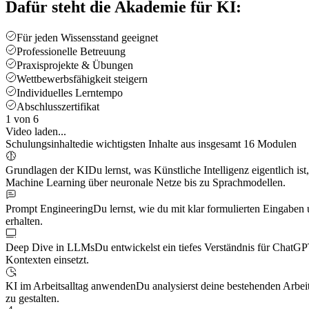
Dafür steht die Akademie für KI:
Für jeden Wissensstand geeignet
Professionelle Betreuung
Praxisprojekte & Übungen
Wettbewerbsfähigkeit steigern
Individuelles Lerntempo
Abschlusszertifikat
1 von 6
Video laden...
Schulungsinhalte
die wichtigsten Inhalte aus insgesamt 16 Modulen
Grundlagen der KI
Du lernst, was Künstliche Intelligenz eigentlich is
Machine Learning über neuronale Netze bis zu Sprachmodellen.
Prompt Engineering
Du lernst, wie du mit klar formulierten Eingaben
erhalten.
Deep Dive in LLMs
Du entwickelst ein tiefes Verständnis für ChatGP
Kontexten einsetzt.
KI im Arbeitsalltag anwenden
Du analysierst deine bestehenden Arbeit
zu gestalten.